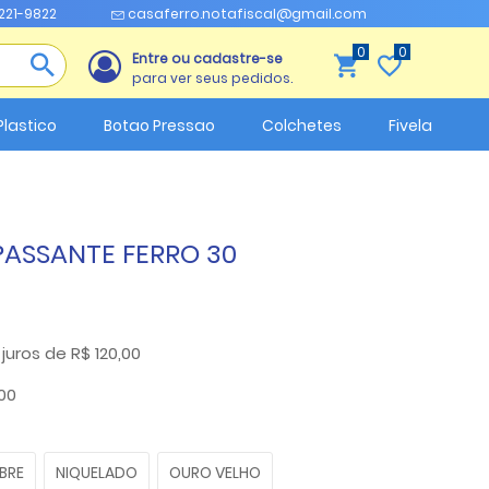
3221-9822
casaferro.notafiscal@gmail.com
0
Entre ou cadastre-se
para ver seus pedidos.
Plastico
Botao Pressao
Colchetes
Fivela
 PASSANTE FERRO 30
uros de R$ 120,00
,00
BRE
NIQUELADO
OURO VELHO