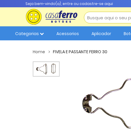
Seja bem-vindo(a),
entre ou cadastre-se aqui
Categorias
Acessorios
Aplicador
Bot
Home
FIVELA E PASSANTE FERRO 30