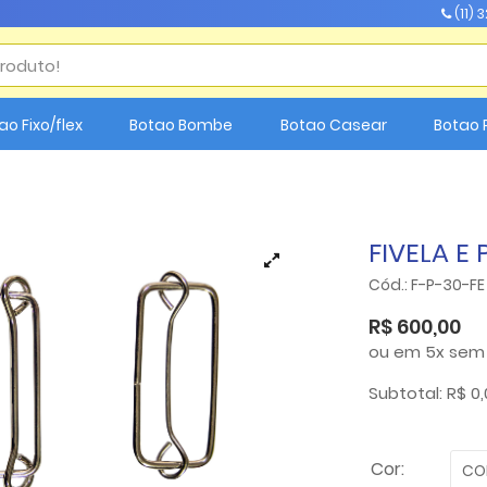
(11) 
ao Fixo/flex
Botao Bombe
Botao Casear
Botao 
FIVELA E
Cód.: F-P-30-FE
R$ 600,00
ou em 5x sem j
Subtotal: R$ 0
Cor:
CO